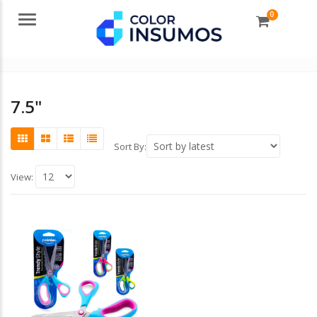
0
Menu
7.5"
Sort By:
View: