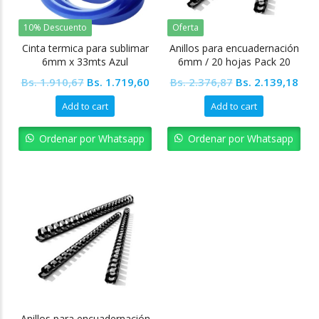
10% Descuento
Oferta
Cinta termica para sublimar
Anillos para encuadernación
6mm x 33mts Azul
6mm / 20 hojas Pack 20
unidades
Original
Current
Original
Cur
Bs.
1.910,67
Bs.
1.719,60
Bs.
2.376,87
Bs.
2.139,18
price
price
price
pric
Add to cart
Add to cart
was:
is:
was:
is:
Bs. 1.910,67.
Bs. 1.719,60.
Bs. 2.376,87.
Bs. 
Ordenar por Whatsapp
Ordenar por Whatsapp
Anillos para encuadernación