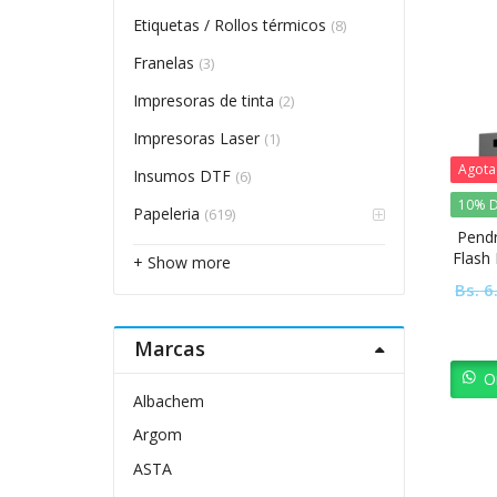
Etiquetas / Rollos térmicos
(8)
Franelas
(3)
Impresoras de tinta
(2)
Impresoras Laser
(1)
Agot
Insumos DTF
(6)
10% D
Papeleria
(619)
Pendr
Flash
+ Show more
Bs.
6
Marcas
O
Albachem
Argom
ASTA