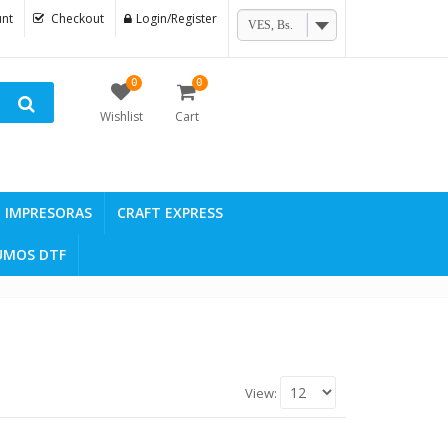
nt
Checkout
Login/Register
VES, Bs.
0
0
Wishlist
Cart
IMPRESORAS
CRAFT EXPRESS
UMOS DTF
View: