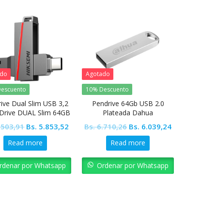
ado
Agotado
escuento
10% Descuento
ive Dual Slim USB 3,2
Pendrive 64Gb USB 2.0
 Drive DUAL Slim 64GB
Plateada Dahua
Original
Current
Original
Current
.503,91
Bs.
5.853,52
Bs.
6.710,26
Bs.
6.039,24
price
price
price
price
Read more
Read more
was:
is:
was:
is:
Bs. 6.503,91.
Bs. 5.853,52.
Bs. 6.710,26.
Bs. 6.039,24.
rdenar por Whatsapp
Ordenar por Whatsapp