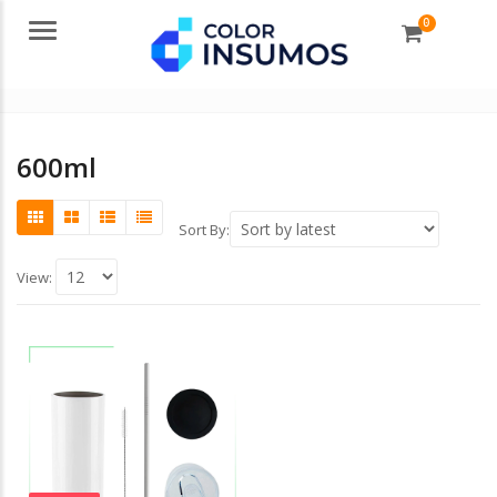
0
Menu
600ml
Sort By:
View: