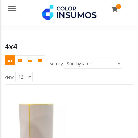
0
Menu
4x4
Sort By:
View: