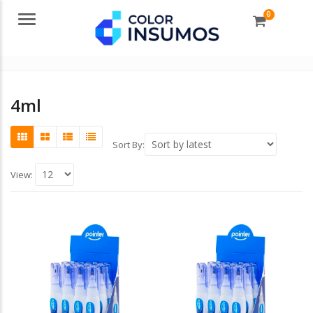
0
Menu
4ml
Sort By:
View: