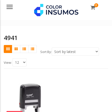
0
Menu
4941
Sort By:
View: