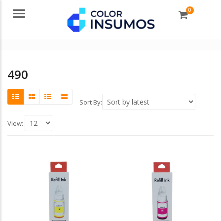
0
Menu
490
Sort By:
View: