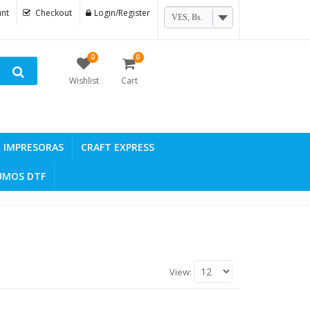
nt
Checkout
Login/Register
VES, Bs.
0
0
Wishlist
Cart
IMPRESORAS
CRAFT EXPRESS
UMOS DTF
View: