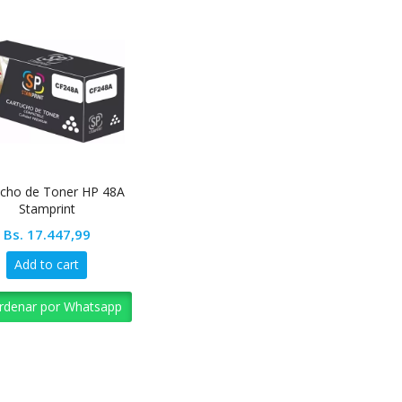
ucho de Toner HP 48A
Stamprint
Bs.
17.447,99
Add to cart
rdenar por Whatsapp