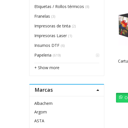
Etiquetas / Rollos térmicos
(8)
Franelas
(3)
Impresoras de tinta
(2)
Impresoras Laser
(1)
Insumos DTF
(6)
Papeleria
(619)
Cart
+ Show more
Marcas
O
Albachem
Argom
ASTA