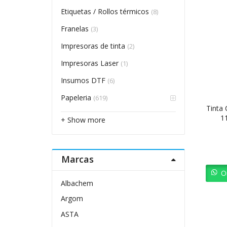
Etiquetas / Rollos térmicos
(8)
Franelas
(3)
Impresoras de tinta
(2)
Impresoras Laser
(1)
Insumos DTF
(6)
Papeleria
(619)
Tinta 
1
+ Show more
Marcas
O
Albachem
Argom
ASTA