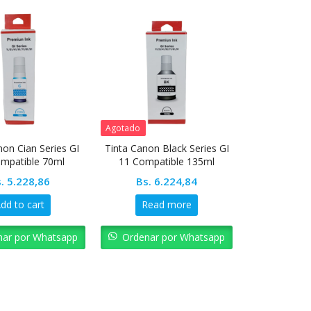
Agotado
non Cian Series GI
Tinta Canon Black Series GI
mpatible 70ml
11 Compatible 135ml
.
5.228,86
Bs.
6.224,84
dd to cart
Read more
nar por Whatsapp
Ordenar por Whatsapp