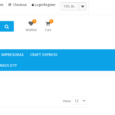
nt
Checkout
Login/Register
VES, Bs.
0
0
Wishlist
Cart
IMPRESORAS
CRAFT EXPRESS
UMOS DTF
View: