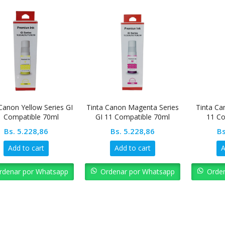
Canon Yellow Series GI
Tinta Canon Magenta Series
Tinta Ca
1 Compatible 70ml
GI 11 Compatible 70ml
11 Co
Bs.
5.228,86
Bs.
5.228,86
Bs
Add to cart
Add to cart
A
rdenar por Whatsapp
Ordenar por Whatsapp
Orde