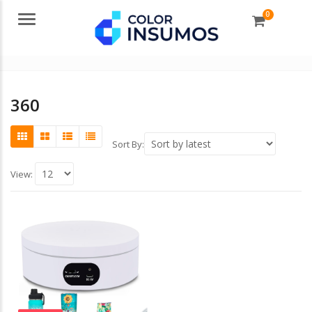
0
Menu
360
Sort By:
View: