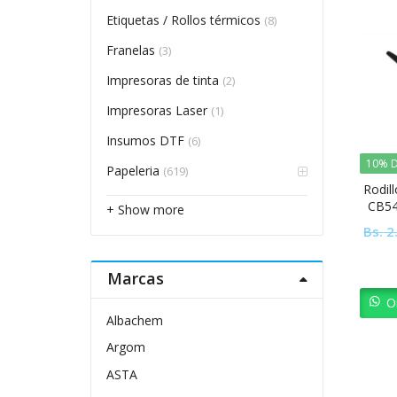
Etiquetas / Rollos térmicos
(8)
Franelas
(3)
Impresoras de tinta
(2)
Impresoras Laser
(1)
Insumos DTF
(6)
10% D
Papeleria
(619)
Rodil
CB54
+ Show more
Bs.
2
Marcas
O
Albachem
Argom
ASTA