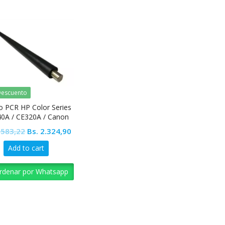
escuento
lo PCR HP Color Series
0A / CE320A / Canon
116
Original
Current
.583,22
Bs.
2.324,90
price
price
Add to cart
was:
is:
Bs. 2.583,22.
Bs. 2.324,90.
rdenar por Whatsapp