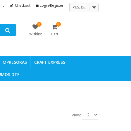
nt
Checkout
Login/Register
VES, Bs.
0
0
Wishlist
Cart
IMPRESORAS
CRAFT EXPRESS
UMOS DTF
View: