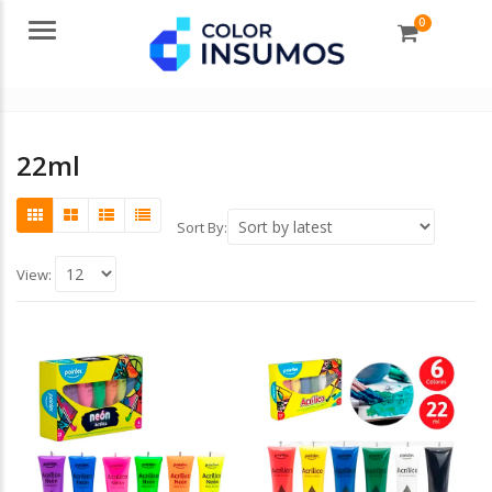
0
Menu
22ml
Sort By:
View: