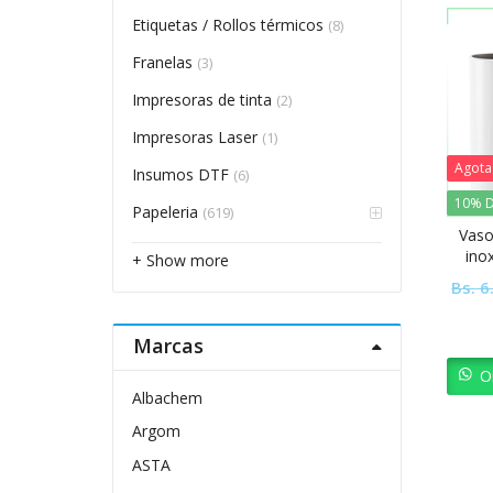
Etiquetas / Rollos térmicos
(8)
Franelas
(3)
Impresoras de tinta
(2)
Impresoras Laser
(1)
Agot
Insumos DTF
(6)
10% D
Papeleria
(619)
Vaso
ino
+ Show more
Ta
Bs.
6
Marcas
O
Albachem
Argom
ASTA