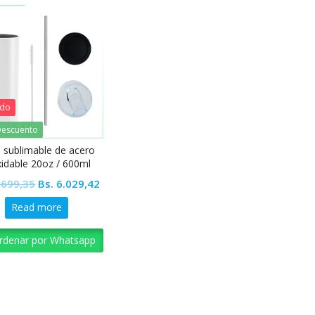
ado
escuento
 sublimable de acero
xidable 20oz / 600ml
pa transparente +
Original
Current
.699,35
Bs.
6.029,42
Accesorios
price
price
Read more
was:
is:
Bs. 6.699,35.
Bs. 6.029,42.
rdenar por Whatsapp