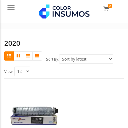
0
Menu
2020
Sort By:
View: