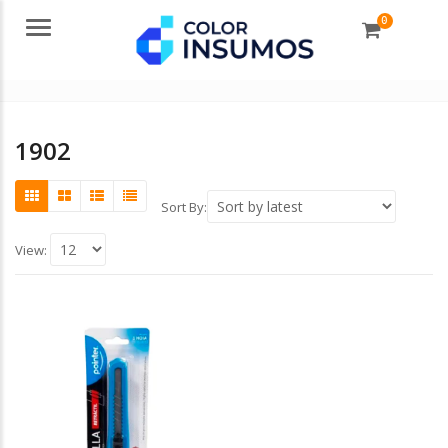
0
Menu
1902
Sort By:
View: