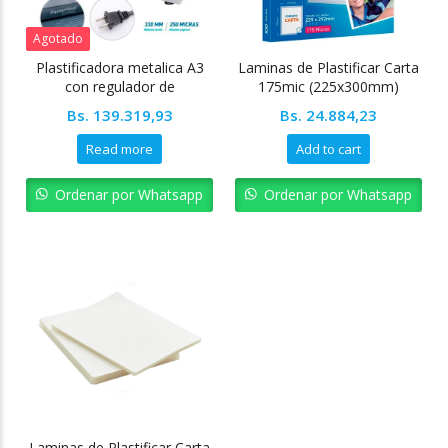
Agotado
Plastificadora metalica A3
Laminas de Plastificar Carta
con regulador de
175mic (225x300mm)
temperatura Pointer
paquete de 100 unidades
Bs.
139.319,93
Bs.
24.884,23
Pointer
Read more
Add to cart
Ordenar por Whatsapp
Ordenar por Whatsapp
Laminas de Plastificar Carta