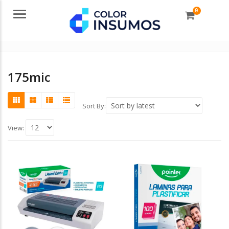
0
Menu
175mic
Sort By:
View: