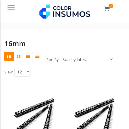
0
Menu
16mm
Sort By:
View: