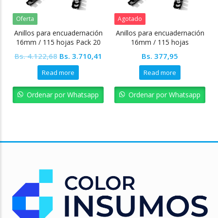
Oferta
Agotado
Anillos para encuadernación
Anillos para encuadernación
16mm / 115 hojas Pack 20
16mm / 115 hojas
unidades
Original
Current
Bs.
4.122,68
Bs.
3.710,41
Bs.
377,95
price
price
Read more
Read more
was:
is:
Bs. 4.122,68.
Bs. 3.710,41.
Ordenar por Whatsapp
Ordenar por Whatsapp