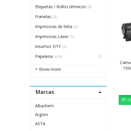
Etiquetas / Rollos térmicos
(8)
Franelas
(3)
Impresoras de tinta
(2)
Impresoras Laser
(1)
Insumos DTF
(6)
Papeleria
(619)
Cartu
150A
+ Show more
Marcas
O
Albachem
Argom
ASTA