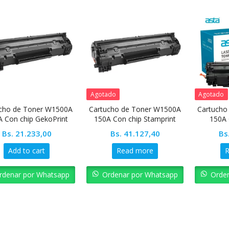
Agotado
Agotado
cho de Toner W1500A
Cartucho de Toner W1500A
Cartucho
 Con chip GekoPrint
150A Con chip Stamprint
150A 
Bs.
21.233,00
Bs.
41.127,40
Bs
Add to cart
Read more
rdenar por Whatsapp
Ordenar por Whatsapp
Orde