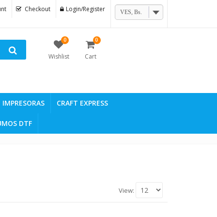
nt
Checkout
Login/Register
VES, Bs.
0
0
Wishlist
Cart
IMPRESORAS
CRAFT EXPRESS
UMOS DTF
View: