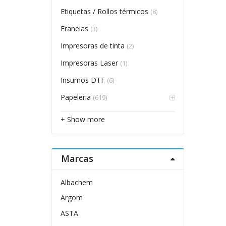
Etiquetas / Rollos térmicos
(8)
Franelas
(3)
Impresoras de tinta
(2)
Impresoras Laser
(1)
Insumos DTF
(6)
Papeleria
(619)
+ Show more
Marcas
Albachem
Argom
ASTA