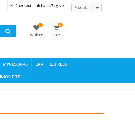
nt
Checkout
Login/Register
VES, Bs.
0
0
Wishlist
Cart
IMPRESORAS
CRAFT EXPRESS
UMOS DTF