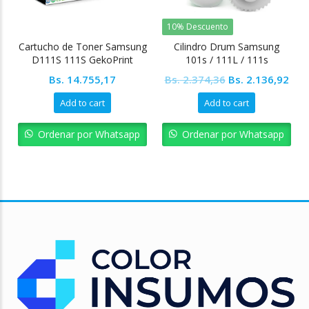
10% Descuento
Cartucho de Toner Samsung
Cilindro Drum Samsung
D111S 111S GekoPrint
101s / 111L / 111s
Original
Cur
Bs.
14.755,17
Bs.
2.374,36
Bs.
2.136,92
price
pric
Add to cart
Add to cart
was:
is:
Bs. 2.374,36.
Bs. 
Ordenar por Whatsapp
Ordenar por Whatsapp