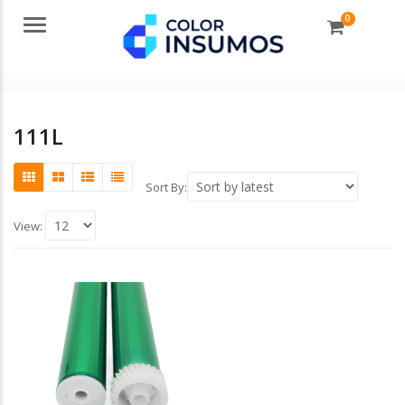
0
Menu
111L
Sort By:
View: