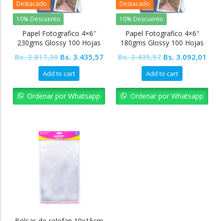
Destacado
Destacado
10% Descuento
10% Descuento
Papel Fotografico 4×6″
Papel Fotografico 4×6″
230gms Glossy 100 Hojas
180gms Glossy 100 Hojas
Ofimak
Ofimak
Original
Current
Original
Cur
Bs.
3.817,30
Bs.
3.435,57
Bs.
3.435,57
Bs.
3.092,01
price
price
price
pric
Add to cart
Add to cart
was:
is:
was:
is:
Bs. 3.817,30.
Bs. 3.435,57.
Bs. 3.435,57.
Bs. 
Ordenar por Whatsapp
Ordenar por Whatsapp
Bolsas de celofan 10x15cm