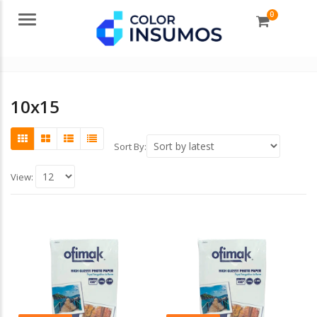
0
Menu
10x15
Sort By:
View: