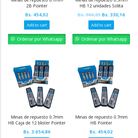
2B Pointer
HB 12 unidades Solita
Original
Curre
Bs.
454,02
Bs.
366,85
Bs.
330,16
price
price
Add to cart
Add to cart
was:
is:
Bs. 366,85.
Bs. 33
Ordenar por Whatsapp
Ordenar por Whatsapp
Minas de repuesto 0.7mm
Minas de repuesto 0.7mm
HB Caja de 12 blister Pointer
HB Pointer
Bs.
3.654,86
Bs.
454,02