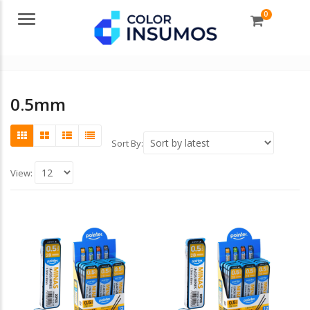
0
Menu
0.5mm
Sort By:
View: