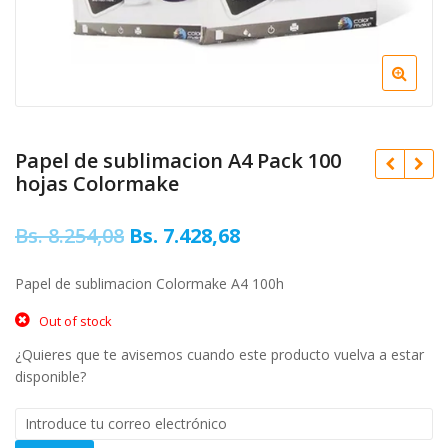
Papel de sublimacion A4 Pack 100
hojas Colormake
Original
Current
Bs.
8.254,08
Bs.
7.428,68
Bs.
22.433,13
price
price
Bs.
7.567,00
Papel de sublimacion Colormake A4 100h
was:
is:
Out of stock
Bs. 8.254,08.
Bs. 7.428,68.
¿Quieres que te avisemos cuando este producto vuelva a estar
disponible?