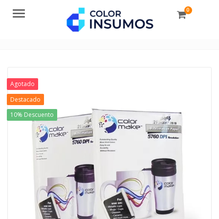
0
Menu
Agotado
Destacado
10% Descuento