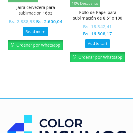
10% Descuento
Jarra cervezera para
Rollo de Papel para
sublimacion 16oz
sublimación de 8,5″ x 100
Colormake
Original
Current
Bs.
2.888,93
Bs.
2.600,04
mts Tinec
Bs.
18.342,41
price
price
Read more
Original
Current
Bs.
16.508,17
was:
is:
price
price
Bs. 2.888,93.
Bs. 2.600,04.
Add to cart
Ordenar por Whatsapp
was:
is:
Bs. 18.342,41.
Bs. 16.50
Ordenar por Whatsapp