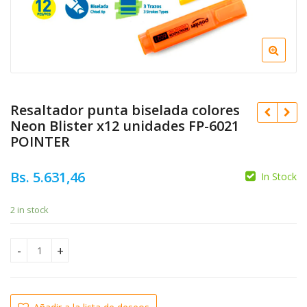
Resaltador punta biselada colores
Neon Blister x12 unidades FP-6021
POINTER
Bs.
5.631,46
In Stock
Bs.
1.715,89
2 in stock
Bs.
10.280,24
Resaltador punta biselada colores Neon Blister x12 unidad