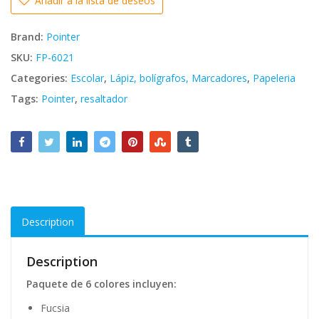
Añadir a la lista de deseos
Brand:
Pointer
SKU:
FP-6021
Categories:
Escolar
,
Lápiz, bolígrafos, Marcadores
,
Papeleria
Tags:
Pointer
,
resaltador
Description
Description
Paquete de 6 colores incluyen:
Fucsia