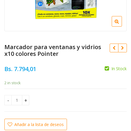
Marcador para ventanas y vidrios
x10 colores Pointer
Bs.
7.794,01
In Stock
2 in stock
Bs.
2.133,89
Bs.
1.172,89
Marcador para ventanas y vidrios x10 colores Pointer quant
Añadir a la lista de deseos