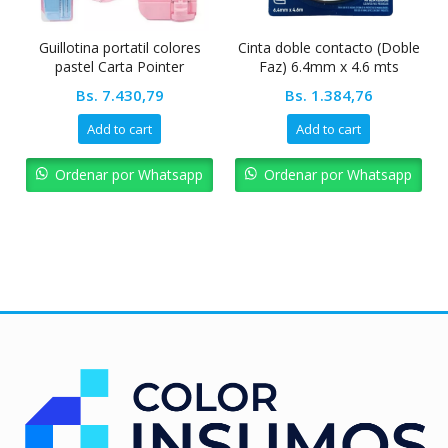
Agotado
otina portatil colores
Cinta doble contacto (Doble
Kit de 
stel Carta Pointer
Faz) 6.4mm x 4.6 mts
precisi
Pointer
P
Bs.
7.430,79
Bs.
1.384,76
Bs.
Add to cart
Add to cart
R
rdenar por Whatsapp
Ordenar por Whatsapp
Orden